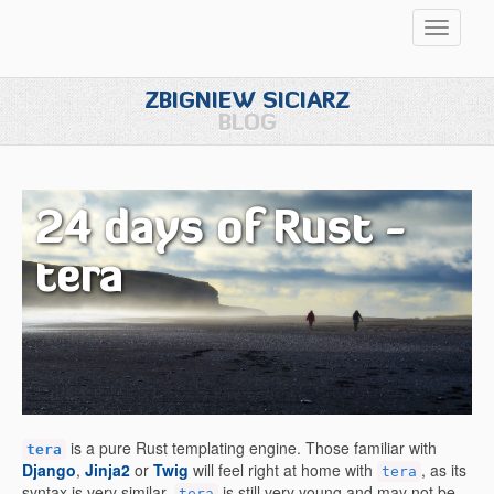
Przełąc
nawigac
ZBIGNIEW SICIARZ
BLOG
24 days of Rust -
tera
is a pure Rust templating engine. Those familiar with
tera
Django
,
Jinja2
or
Twig
will feel right at home with
, as its
tera
syntax is very similar.
is still very young and may not be
tera