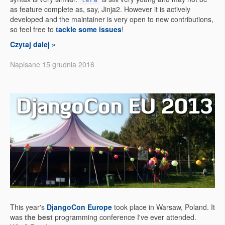
as feature complete as, say, Jinja2. However it is actively
developed and the maintainer is very open to new contributions,
so feel free to
tackle some issues
!
Czytaj dalej »
Napisane 15 grudnia 2016
DjangoCon EU 2013
This year's
DjangoCon Europe
took place in Warsaw, Poland. It
was
the best
programming conference I've ever attended.