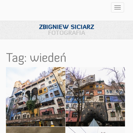
Przełąc
nawigac
ZBIGNIEW SICIARZ
FOTOGRAFIA
Tag: wiedeń