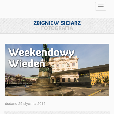
Przełąc
nawigac
ZBIGNIEW SICIARZ
FOTOGRAFIA
Weekendowy
Wiedeń
dodano 25 stycznia 2019