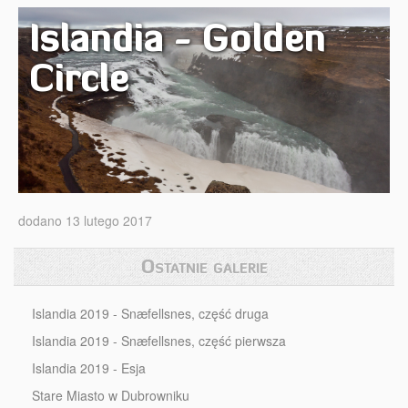
Islandia - Golden
Circle
dodano 13 lutego 2017
Ostatnie galerie
Islandia 2019 - Snæfellsnes, część druga
Islandia 2019 - Snæfellsnes, część pierwsza
Islandia 2019 - Esja
Stare Miasto w Dubrowniku