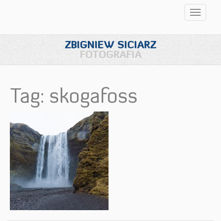
Przełąc
nawigac
ZBIGNIEW SICIARZ
FOTOGRAFIA
Tag: skogafoss