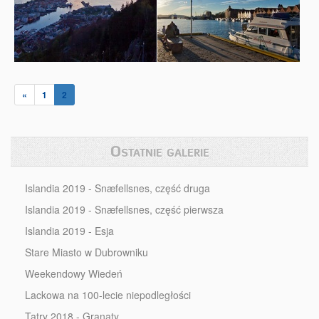
«
1
2
Ostatnie galerie
Islandia 2019 - Snæfellsnes, część druga
Islandia 2019 - Snæfellsnes, część pierwsza
Islandia 2019 - Esja
Stare Miasto w Dubrowniku
Weekendowy Wiedeń
Lackowa na 100-lecie niepodległości
Tatry 2018 - Granaty