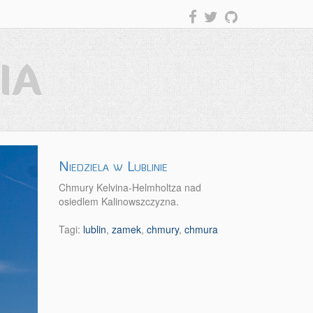
IA
Niedziela w Lublinie
Chmury Kelvina-Helmholtza nad
osiedlem Kalinowszczyzna.
Tagi:
lublin
,
zamek
,
chmury
,
chmura