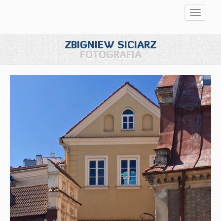
Przełąc
nawigac
ZBIGNIEW SICIARZ
FOTOGRAFIA