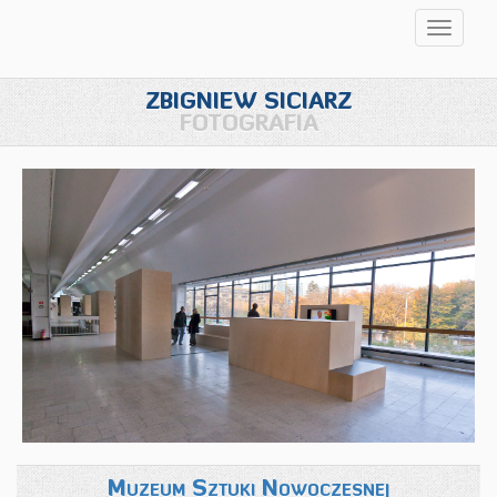
Przełąc
nawigac
ZBIGNIEW SICIARZ
FOTOGRAFIA
Muzeum Sztuki Nowoczesnej