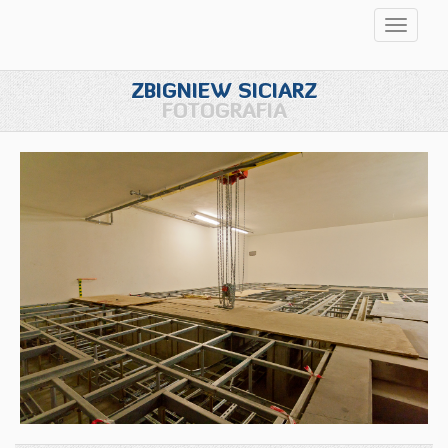
Przełąc
nawigac
ZBIGNIEW SICIARZ
FOTOGRAFIA