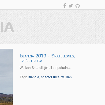
IA
Islandia 2019 - Snæfellsnes,
część druga
Wulkan Snæfellsjökull od południa.
Tagi:
islandia
,
snaefellsnes
,
wulkan