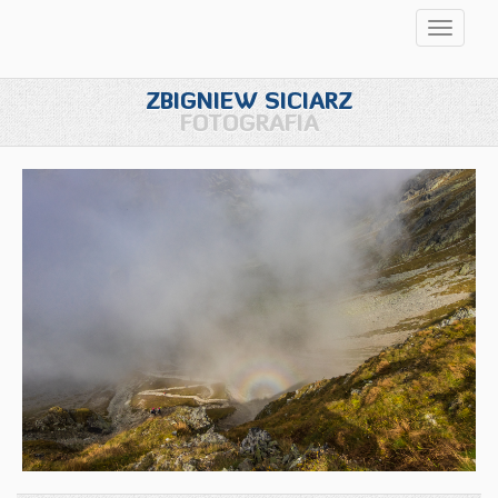
Przełąc
nawigac
ZBIGNIEW SICIARZ
FOTOGRAFIA