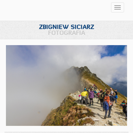
Przełąc
nawigac
ZBIGNIEW SICIARZ
FOTOGRAFIA