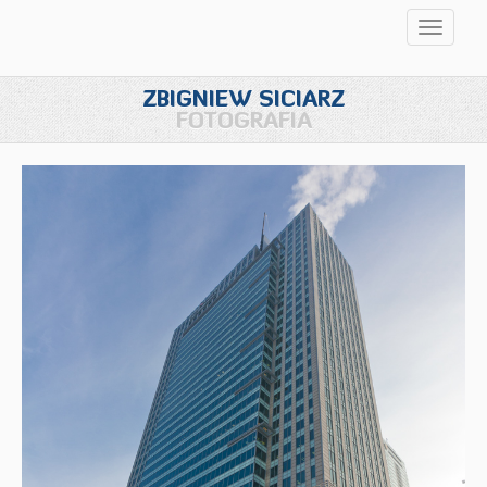
Przełąc
nawigac
ZBIGNIEW SICIARZ
FOTOGRAFIA