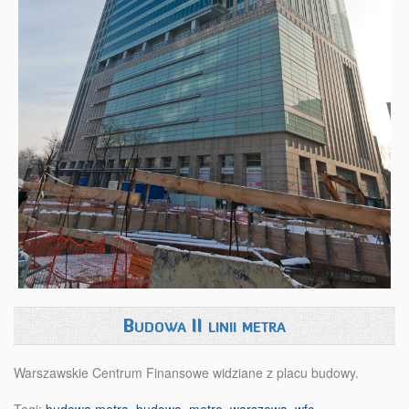
Budowa II linii metra
Warszawskie Centrum Finansowe widziane z placu budowy.
Tagi:
budowa metra
,
budowa
,
metro
,
warszawa
,
wfc