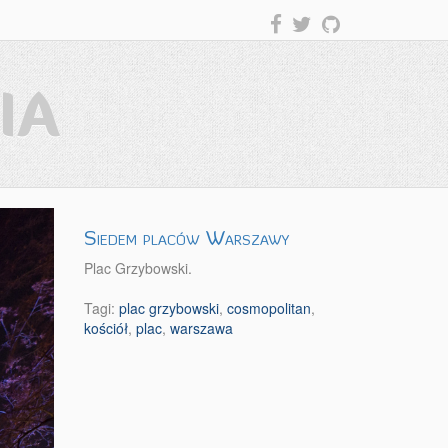
IA
Siedem placów Warszawy
Plac Grzybowski.
Tagi:
plac grzybowski
,
cosmopolitan
,
kościół
,
plac
,
warszawa