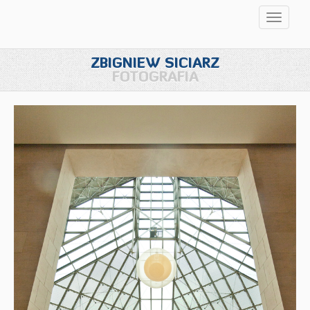
Przełąc
nawigac
ZBIGNIEW SICIARZ
FOTOGRAFIA