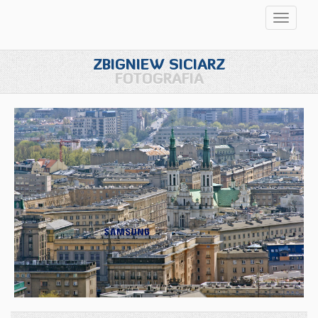
Przełąc
nawigac
ZBIGNIEW SICIARZ
FOTOGRAFIA