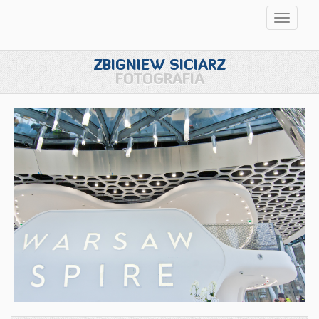
Przełąc
nawigac
ZBIGNIEW SICIARZ
FOTOGRAFIA