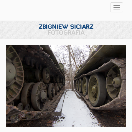
Przełąc
nawigac
ZBIGNIEW SICIARZ
FOTOGRAFIA