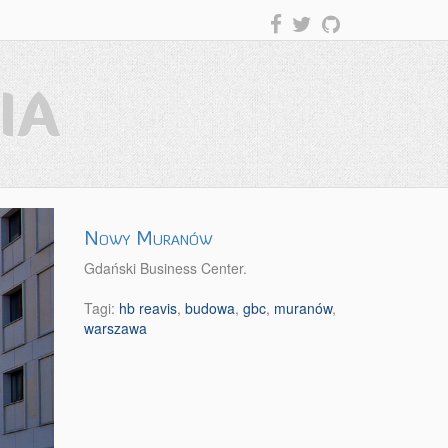
IA
Nowy Muranów
Gdański Business Center.
Tagi:
hb reavis
,
budowa
,
gbc
,
muranów
,
warszawa