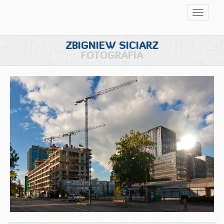
Przełąc
nawigac
ZBIGNIEW SICIARZ
FOTOGRAFIA