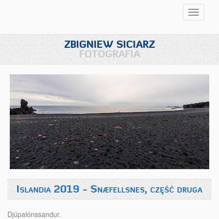
Przełąc
nawigac
ZBIGNIEW SICIARZ
FOTOGRAFIA
Islandia 2019 - Snæfellsnes, część druga
Djúpalónssandur.