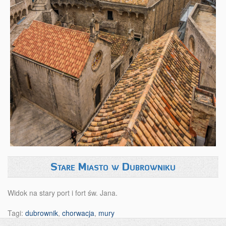
Stare Miasto w Dubrowniku
Widok na stary port i fort św. Jana.
Tagi:
dubrownik
,
chorwacja
,
mury