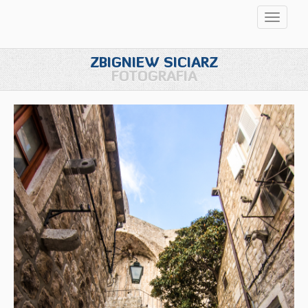
Przełąc
nawigac
ZBIGNIEW SICIARZ
FOTOGRAFIA