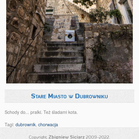
Stare Miasto w Dubrowniku
Schody do... pralki. Też śladami kota.
Tagi:
dubrownik
,
chorwacja
Copyright
Zbigniew Siciarz
2009-2022.