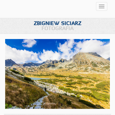
Przełąc
nawigac
ZBIGNIEW SICIARZ
FOTOGRAFIA