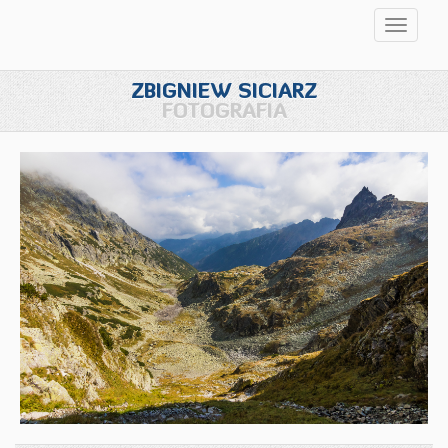
Przełąc
nawigac
ZBIGNIEW SICIARZ
FOTOGRAFIA