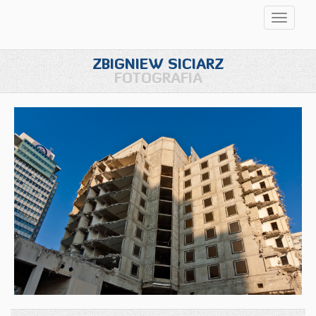
Przełąc
nawigac
ZBIGNIEW SICIARZ
FOTOGRAFIA