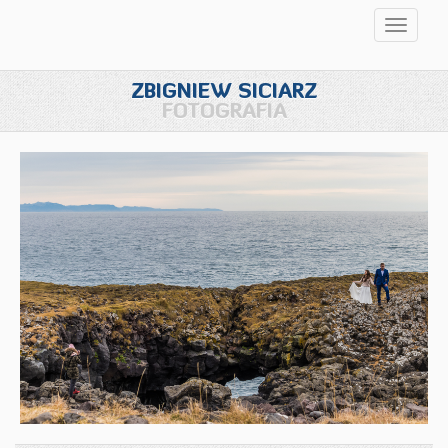
Przełąc
nawigac
ZBIGNIEW SICIARZ
FOTOGRAFIA