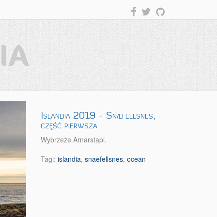
IA
Islandia 2019 - Snæfellsnes,
część pierwsza
Wybrzeże Arnarstapi.
Tagi:
islandia
,
snaefellsnes
,
ocean