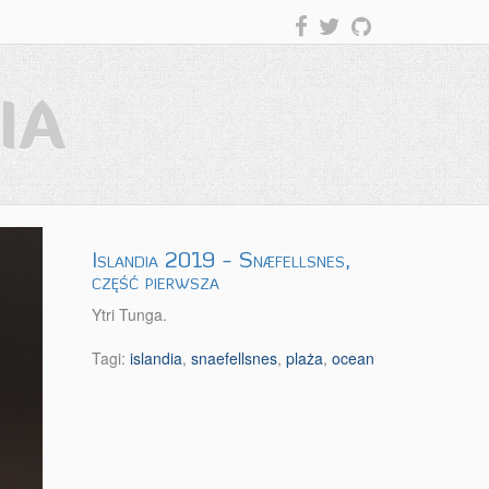
IA
Islandia 2019 - Snæfellsnes,
część pierwsza
Ytri Tunga.
Tagi:
islandia
,
snaefellsnes
,
plaża
,
ocean