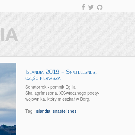
IA
Islandia 2019 - Snæfellsnes,
część pierwsza
Sonatorrek - pomnik Egilla
Skallagrímssona, XX-wiecznego poety-
wojownika, który mieszkał w Borg.
Tagi:
islandia
,
snaefellsnes