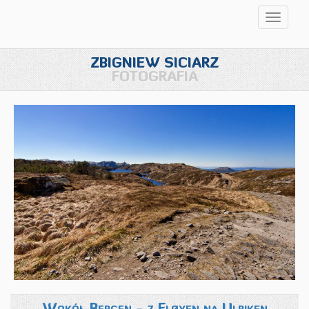
Przełąc
nawigac
ZBIGNIEW SICIARZ
FOTOGRAFIA
Wokół Bergen - z Fløyen na Ulriken