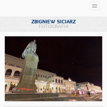
Przełąc
nawigac
ZBIGNIEW SICIARZ
FOTOGRAFIA