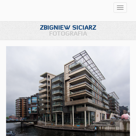
Przełąc
nawigac
ZBIGNIEW SICIARZ
FOTOGRAFIA