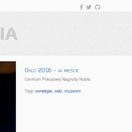
IA
Oslo 2016 - w mieście
Centrum Pokojowej Nagrody Nobla.
Tagi:
norwegia
,
oslo
,
muzeum